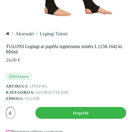
/
Aksesuāri
/
Legingi Tuloni
Home
TULONI Legingi ar papēža izgriezumu izmērs L (158-164) kr.
Melnā
24,00
€
Noliktavā
✓
ARTIKULS:
LP05P-BL
KATEGORIJA:
LEGINGI TULONI
ZĪMOLS:
TULONI
TULONI
Nopirkt
Legingi
ar
papēža
izgriezumu
Pievienot vēlmju sarakstam