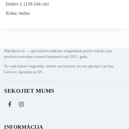
Izmērs: L (158-164 cm)
Krāsa: melna
NikaSport.eu — specializēts mākslas vingrošanas preču veikals, kas
piedāvā inventāru visiem līmeņiem kopš 2015. gada.
To vada bijusī vingrotāja, trenere un tiesnese, un tas apkalpo Latviju,
Lietuvu, Igauniju un ES.
SEKOJIET MUMS
INFORMĀCIJA