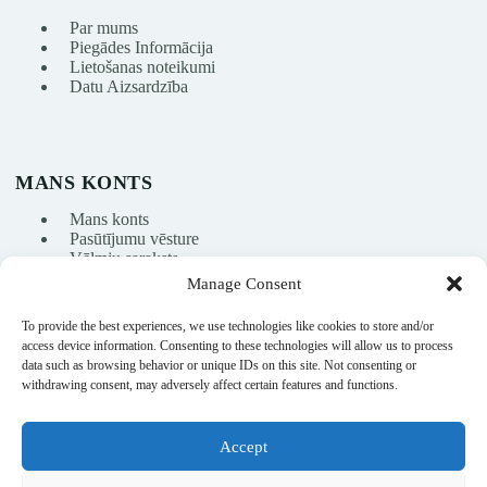
Par mums
Piegādes Informācija
Lietošanas noteikumi
Datu Aizsardzība
MANS KONTS
Mans konts
Pasūtījumu vēsture
Vēlmju saraksts
Manage Consent
To provide the best experiences, we use technologies like cookies to store and/or
info@nikasport.eu
access device information. Consenting to these technologies will allow us to process
data such as browsing behavior or unique IDs on this site. Not consenting or
+371 28228266
withdrawing consent, may adversely affect certain features and functions.
+371 28228266
Accept
@nikasport.eu