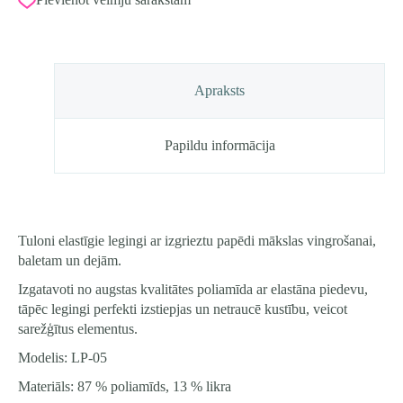
izmērs
L
(158-
164)
kr.
Melnā
Apraksts
daudzums
Papildu informācija
Tuloni elastīgie legingi ar izgrieztu papēdi mākslas vingrošanai,
baletam un dejām.
Izgatavoti no augstas kvalitātes poliamīda ar elastāna piedevu,
tāpēc legingi perfekti izstiepjas un netraucē kustību, veicot
sarežģītus elementus.
Modelis: LP-05
Materiāls: 87 % poliamīds, 13 % likra