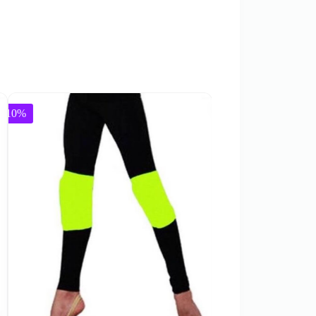
Izpārdots