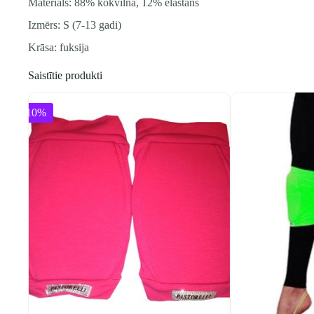
Materiāls: 88% kokvilna, 12% elastāns
Izmērs: S (7-13 gadi)
Krāsa: fuksija
Saistītie produkti