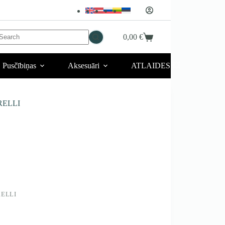
No
0,00
€
Iepirkumu
esults
grozs
Pusčībiņas
Aksesuāri
ATLAIDES 💥
ORELLI
RELLI