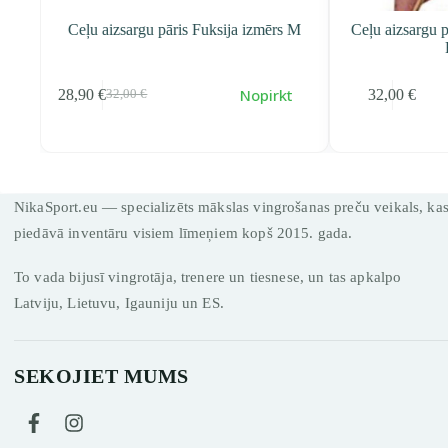
u aizsargu pāris Fuksija izmērs M
Ceļu aizsargu pāris izmērs S,
FUNNY
Nopirkt
N
90
€
32,00
€
32,00
€
Первоначальная
Текущая
cena
cena
составляла
28,90 €.
32,00 €.
NikaSport.eu — specializēts mākslas vingrošanas preču veikals, ka
piedāvā inventāru visiem līmeņiem kopš 2015. gada.
To vada bijusī vingrotāja, trenere un tiesnese, un tas apkalpo
Latviju, Lietuvu, Igauniju un ES.
SEKOJIET MUMS