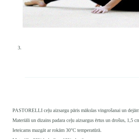
PASTORELLI ceļu aizsargu pāris mākslas vingrošanai un dejām
Materiāli un dizains padara ceļu aizsargus ērtus un drošus, 1,5 
Ieteicams mazgāt ar rokām 30°C temperatūrā.