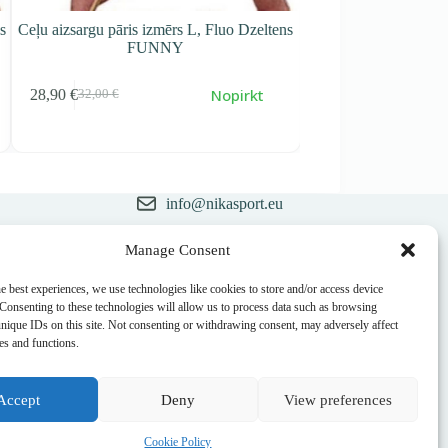
rgu pāris izmērs L, Fluo Dzeltens
Ceļu aizsargu pāris izmērs S, Meln
FUNNY
Nopirkt
Uzzināt 
32,00
€
2,00
€
рвоначальная
екущая
na
na
ставляла
,90 €.
,00 €.
info@nikasport.eu
+371 28228266
Manage Consent
ēsture
sts
+371 28228266
e best experiences, we use technologies like cookies to store and/or access device
 Consenting to these technologies will allow us to process data such as browsing
@nikasport.eu
unique IDs on this site. Not consenting or withdrawing consent, may adversely affect
res and functions.
Accept
Deny
View preferences
Cookie Policy