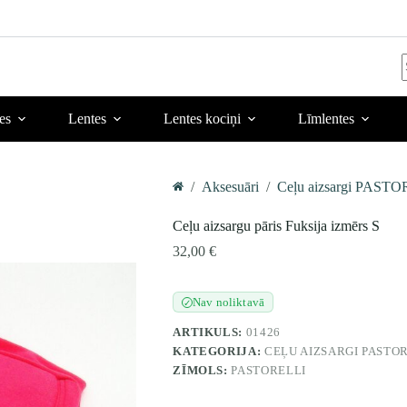
r
es
Lentes
Lentes kociņi
Līmlentes
/
Aksesuāri
/
Ceļu aizsargi PAST
Home
Ceļu aizsargu pāris Fuksija izmērs S
32,00
€
Nav noliktavā
✓
ARTIKULS:
01426
KATEGORIJA:
CEĻU AIZSARGI PASTO
ZĪMOLS:
PASTORELLI