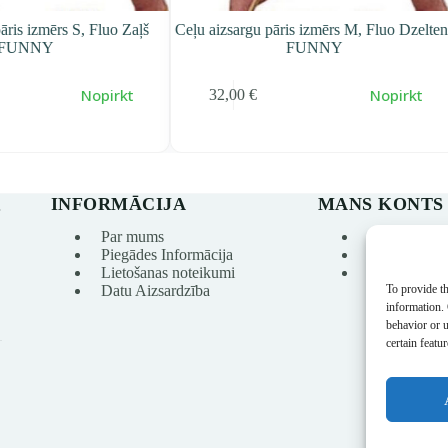
 Fluo Zaļš
Ceļu aizsargu pāris izmērs M, Fluo Dzeltens
Ceļu aizsa
FUNNY
opirkt
Nopirkt
32,00
€
28,90
€
3
Пе
Т
ce
ce
со
28
32
INFORMĀCIJA
MANS KONTS
s
Par mums
Mans konts
Piegādes Informācija
Pasūtījumu v
Lietošanas noteikumi
Vēlmju sarak
To provide th
Datu Aizsardzība
information.
behavior or 
certain featu