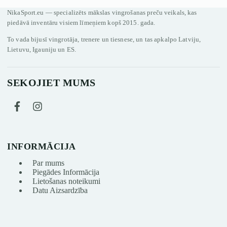
NikaSport.eu — specializēts mākslas vingrošanas preču veikals, kas
piedāvā inventāru visiem līmeņiem kopš 2015. gada.
To vada bijusī vingrotāja, trenere un tiesnese, un tas apkalpo Latviju,
Lietuvu, Igauniju un ES.
SEKOJIET MUMS
INFORMĀCIJA
Par mums
Piegādes Informācija
Lietošanas noteikumi
Datu Aizsardzība