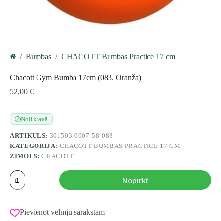
/
Bumbas
/
CHACOTT Bumbas Practice 17 cm
Home
Chacott Gym Bumba 17cm (083. Oranža)
52,00
€
Noliktavā
✓
ARTIKULS:
301503-0007-58-083
KATEGORIJA:
CHACOTT BUMBAS PRACTICE 17 CM
ZĪMOLS:
CHACOTT
Chacott
Nopirkt
Gym
Bumba
17cm
(083.
Pievienot vēlmju sarakstam
Oranža)