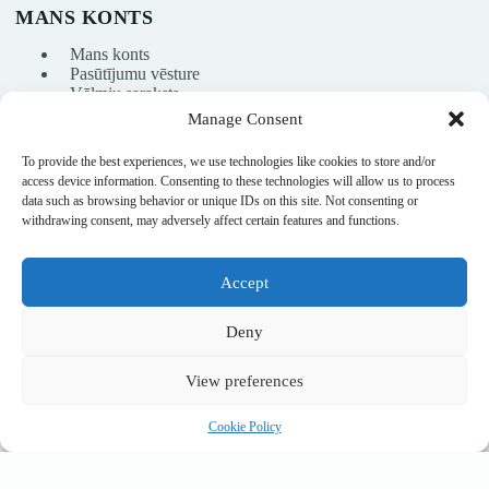
MANS KONTS
Mans konts
Pasūtījumu vēsture
Vēlmju saraksts
Manage Consent
To provide the best experiences, we use technologies like cookies to store and/or
info@nikasport.eu
access device information. Consenting to these technologies will allow us to process
data such as browsing behavior or unique IDs on this site. Not consenting or
+371 28228266
withdrawing consent, may adversely affect certain features and functions.
+371 28228266
Accept
@nikasport.eu
Deny
View preferences
Chacott Gym Bumba 17cm (083. Oranža)
Nopirkt
© 2015–2026 · Mākslas vingrošanas veikals · NikaSport.eu · SIA
52,00
€
Noliktavā
Cookie Policy
Heyday