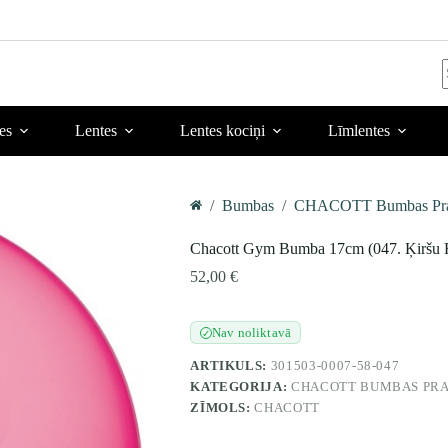
r
es
Lentes
Lentes kociņi
Līmlentes
/
Bumbas
/
CHACOTT Bumbas Prac
Home
Chacott Gym Bumba 17cm (047. Ķiršu 
52,00
€
Nav noliktavā
✓
ARTIKULS:
301503-0007-58-047
KATEGORIJA:
CHACOTT BUMBAS PRA
ZĪMOLS:
CHACOTT