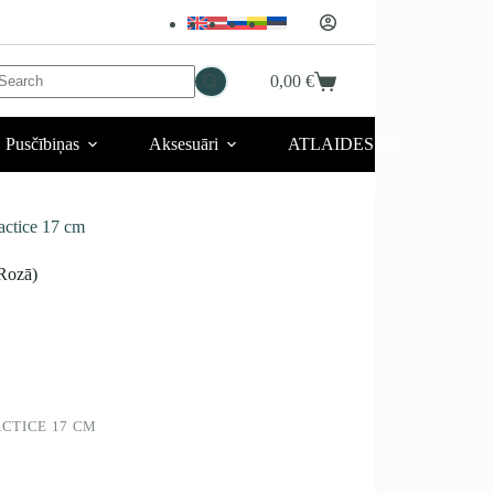
No
0,00
€
Iepirkumu
esults
grozs
Pusčībiņas
Aksesuāri
ATLAIDES 💥
tice 17 cm
Rozā)
CTICE 17 CM