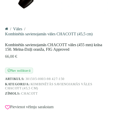
/
Vāles
/
Home
Kombinētās savienojamās vāles CHACOTT (45,5 cm)
Kombinētās savienojamās CHACOTT vāles (455 mm) krāsa
150. Melna-Dziļi oranža, FIG Approved
66,00
€
Nav noliktavā
✓
ARTIKULS:
301505-0003-98 427-150
KATEGORIJA:
KOMBINĒTĀS SAVIENOJAMĀS VĀLES
CHACOTT (45,5 CM)
ZĪMOLS:
CHACOTT
Pievienot vēlmju sarakstam