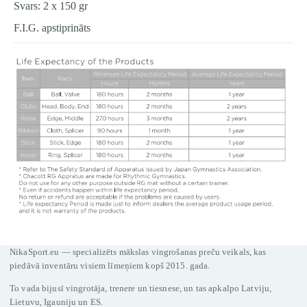
Svars: 2 x 150 gr
F.I.G. apstiprināts
NikaSport.eu — specializēts mākslas vingrošanas preču veikals, kas
piedāvā inventāru visiem līmeņiem kopš 2015. gada.
To vada bijusī vingrotāja, trenere un tiesnese, un tas apkalpo Latviju,
Lietuvu, Igauniju un ES.