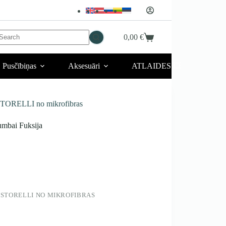
No
0,00
€
Iepirkumu
esults
grozs
Pusčībiņas
Aksesuāri
ATLAIDES 💥
TORELLI no mikrofibras
bai Fuksija
STORELLI NO MIKROFIBRAS