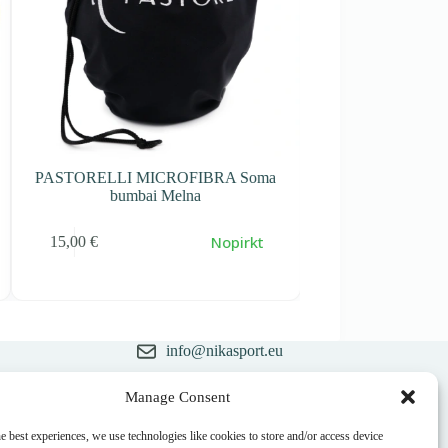
PASTORELLI MICROFIBRA Soma
PASTORELLI MI
bumbai Melna
bumbai Ka
Nopirkt
15,00
€
15,00
€
info@nikasport.eu
+371 28228266
Manage Consent
ēsture
sts
+371 28228266
e best experiences, we use technologies like cookies to store and/or access device