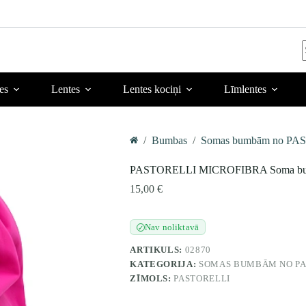
r
es
Lentes
Lentes kociņi
Līmlentes
/
Bumbas
/
Somas bumbām no PAS
Home
PASTORELLI MICROFIBRA Soma bum
15,00
€
Nav noliktavā
✓
ARTIKULS:
02870
KATEGORIJA:
SOMAS BUMBĀM NO PA
ZĪMOLS:
PASTORELLI