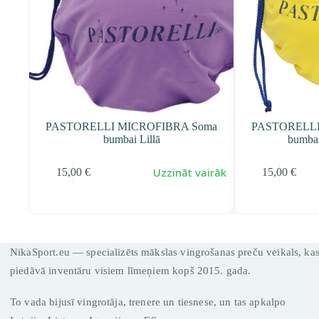
ma
PASTORELLI MICROFIBRA Soma
PASTORELLI
bumbai Lillā
bumbai
t
Uzzināt vairāk
15,00
€
15,00
€
NikaSport.eu — specializēts mākslas vingrošanas preču veikals, ka
piedāvā inventāru visiem līmeņiem kopš 2015. gada.
To vada bijusī vingrotāja, trenere un tiesnese, un tas apkalpo