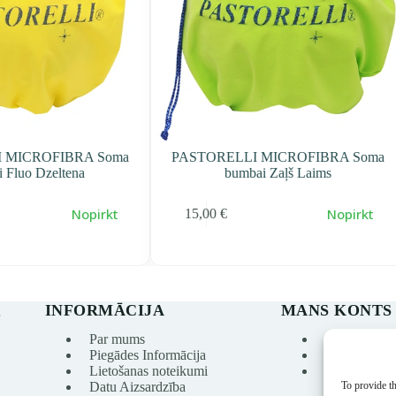
 MICROFIBRA Soma
PASTORELLI MICROFIBRA Soma
 Fluo Dzeltena
bumbai Zaļš Laims
Nopirkt
Nopirkt
15,00
€
INFORMĀCIJA
MANS KONTS
s
Par mums
Mans konts
Piegādes Informācija
Pasūtījumu v
Lietošanas noteikumi
Vēlmju sarak
To provide th
Datu Aizsardzība