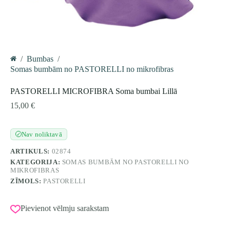
/
Bumbas
/
Home
Somas bumbām no PASTORELLI no mikrofibras
PASTORELLI MICROFIBRA Soma bumbai Lillā
15,00
€
Nav noliktavā
✓
ARTIKULS:
02874
KATEGORIJA:
SOMAS BUMBĀM NO PASTORELLI NO
MIKROFIBRAS
ZĪMOLS:
PASTORELLI
Pievienot vēlmju sarakstam