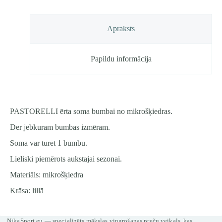
Apraksts
Papildu informācija
PASTORELLI ērta soma bumbai no mikrošķiedras.
Der jebkuram bumbas izmēram.
Soma var turēt 1 bumbu.
Lieliski piemērots aukstajai sezonai.
Materiāls: mikrošķiedra
Krāsa: lillā
NikaSport.eu — specializēts mākslas vingrošanas preču veikals, kas