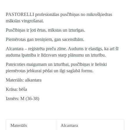
PASTORELLI profesionālas pusčībiņas no mikrošķiedras
mākslas vingrošanai.
Pusčībiņas ir ļoti ērtas, mīkstas un izturīgas.
Piemērotas gan treniņiem, gan sacensībām.
Alcantara – reģistrēta preču zīme. Audums ir elastīgs, ka arī šī
auduma īpatnība ir līdzsvars starp plānumu un izturību.
Pateicoties maigumam un izturībai, pusčībiņas ir lieliski
piemērotas jebkurai pēdai un ilgi saglabā formu.
Materiāls: alkantara
Krāsa: bēša
Izmērs: M (36-38)
Materiāls
Alcantara