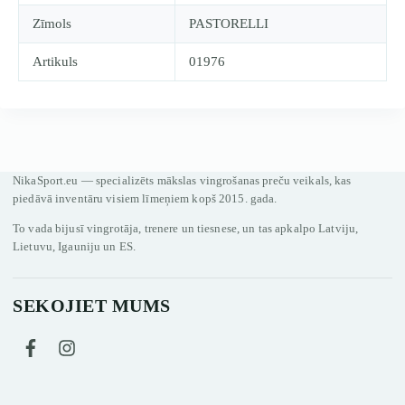
Zīmols
PASTORELLI
Artikuls
01976
NikaSport.eu — specializēts mākslas vingrošanas preču veikals, kas
piedāvā inventāru visiem līmeņiem kopš 2015. gada.
To vada bijusī vingrotāja, trenere un tiesnese, un tas apkalpo Latviju,
Lietuvu, Igauniju un ES.
SEKOJIET MUMS