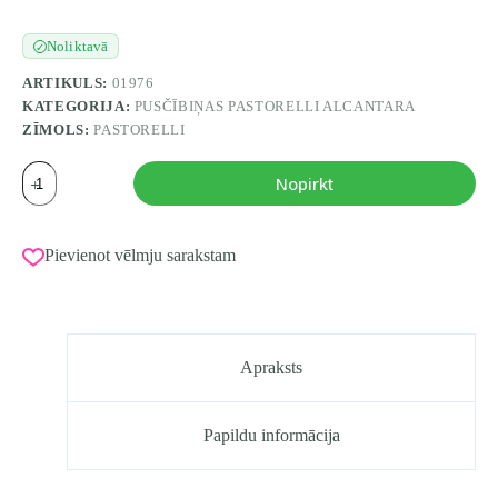
Noliktavā
✓
ARTIKULS:
01976
KATEGORIJA:
PUSČĪBIŅAS PASTORELLI ALCANTARA
ZĪMOLS:
PASTORELLI
PASTORELLI
Nopirkt
Pusčībiņas
ALCANTARA,
izmērs
M
Pievienot vēlmju sarakstam
(36-
38)
daudzums
Apraksts
Papildu informācija