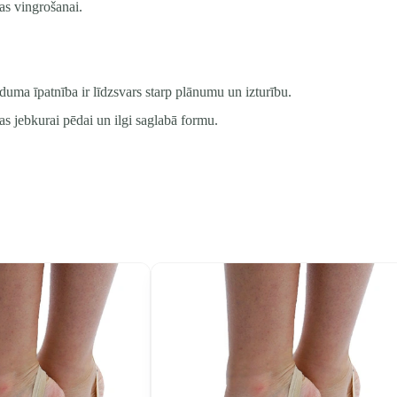
s vingrošanai.
uduma īpatnība ir līdzsvars starp plānumu un izturību.
as jebkurai pēdai un ilgi saglabā formu.