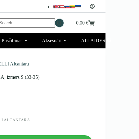
No
0,00
€
Iepirkumu
esults
grozs
Pusčībiņas
Aksesuāri
ATLAIDES 💥
LLI Alcantara
 izmērs S (33-35)
LI ALCANTARA