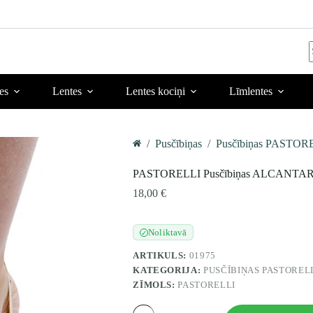
r
es
Lentes
Lentes kociņi
Līmlentes
/
Pusčībiņas
/
Pusčībiņas PASTORE
Home
PASTORELLI Pusčībiņas ALCANTARA,
18,00
€
Noliktavā
✓
ARTIKULS:
01975
KATEGORIJA:
PUSČĪBIŅAS PASTOREL
ZĪMOLS:
PASTORELLI
PASTORELLI