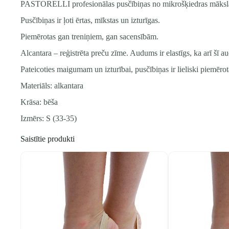
PASTORELLI profesionālas pusčībiņas no mikrošķiedras māksla
Pusčībiņas ir ļoti ērtas, mīkstas un izturīgas.
Piemērotas gan treniņiem, gan sacensībām.
Alcantara – reģistrēta preču zīme. Audums ir elastīgs, ka arī šī a
Pateicoties maigumam un izturībai, pusčībiņas ir lieliski piemērot
Materiāls: alkantara
Krāsa: bēša
Izmērs: S (33-35)
Saistītie produkti