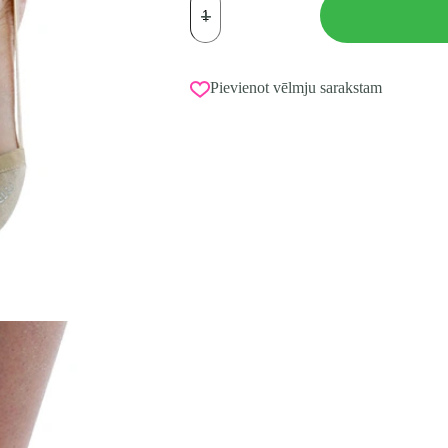
Pusčībiņas
ALCANTARA,
izmērs
S
(33-
Pievienot vēlmju sarakstam
35)
daudzums