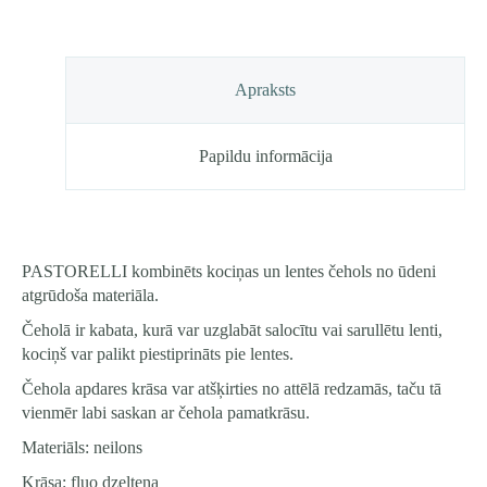
Apraksts
Papildu informācija
PASTORELLI kombinēts kociņas un lentes čehols no ūdeni
atgrūdoša materiāla.
Čeholā ir kabata, kurā var uzglabāt salocītu vai sarullētu lenti,
kociņš var palikt piestiprināts pie lentes.
Čehola apdares krāsa var atšķirties no attēlā redzamās, taču tā
vienmēr labi saskan ar čehola pamatkrāsu.
Materiāls: neilons
Krāsa: fluo dzeltena