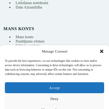
Lietošanas noteikumi
Datu Aizsardzība
MANS KONTS
Mans konts
Pasūtījumu vēsture
Vēlmju saraksts
Manage Consent
To provide the best experiences, we use technologies like cookies to store and/or
info@nikasport.eu
access device information. Consenting to these technologies will allow us to process
data such as browsing behavior or unique IDs on this site. Not consenting or
+371 28228266
withdrawing consent, may adversely affect certain features and functions.
+371 28228266
Accept
@nikasport.eu
Deny