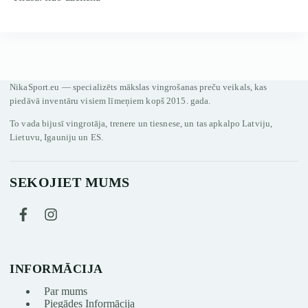
NikaSport.eu — specializēts mākslas vingrošanas preču veikals, kas
piedāvā inventāru visiem līmeņiem kopš 2015. gada.
To vada bijusī vingrotāja, trenere un tiesnese, un tas apkalpo Latviju,
Lietuvu, Igauniju un ES.
SEKOJIET MUMS
INFORMĀCIJA
Par mums
Piegādes Informācija